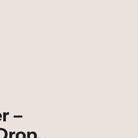
r –
Drop.